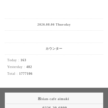
2026.08.06 Thursday
カウンター
Today :
163
Yesterday :
482
Total :
1777106
和sian-cafe aimaki
0226-29-6809