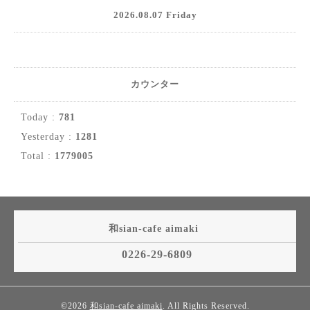
2026.08.07 Friday
カウンター
Today :
781
Yesterday :
1281
Total :
1779005
和sian-cafe aimaki
0226-29-6809
©2026
和sian-cafe aimaki
. All Rights Reserved.