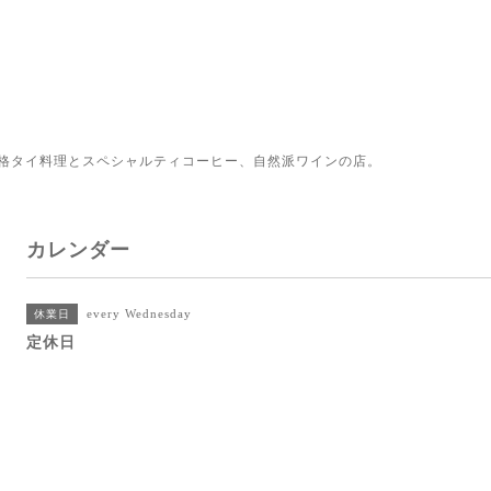
格タイ料理とスペシャルティコーヒー、自然派ワインの店。
カレンダー
every Wednesday
休業日
定休日