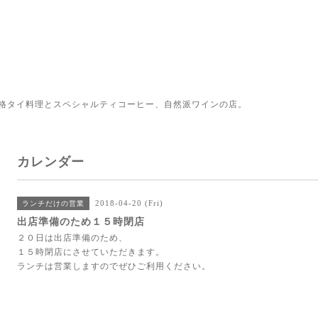
格タイ料理とスペシャルティコーヒー、自然派ワインの店。
カレンダー
2018-04-20 (Fri)
ランチだけの営業
出店準備のため１５時閉店
２０日は出店準備のため、
１５時閉店にさせていただきます。
ランチは営業しますのでぜひご利用ください。